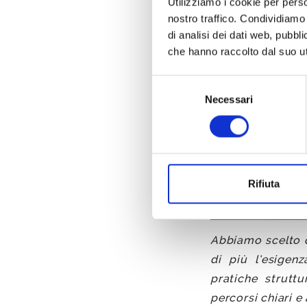
Utilizziamo i cookie per perso
nostro traffico. Condividiamo 
di analisi dei dati web, pubbl
che hanno raccolto dal suo uti
Selezione
ANTREEM E GELL
Necessari
del
consenso
Rifiuta
Abbiamo scelto d
di più l’esigen
pratiche strutt
BLOG
percorsi chiari e