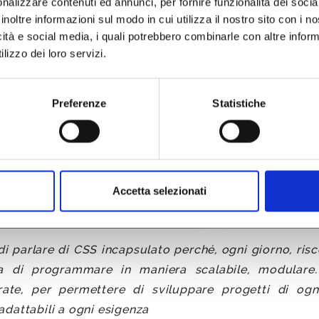
nalizzare contenuti ed annunci, per fornire funzionalità dei socia
inoltre informazioni sul modo in cui utilizza il nostro sito con i 
icità e social media, i quali potrebbero combinarle con altre inform
lizzo dei loro servizi.
IFY
PARTNE
Preferenze
Statistiche
Accetta selezionati
SEDE E CONTATTI
i parlare di CSS incapsulato perché, ogni giorno, ri
za di programmare in maniera scalabile, modulare
urate, per permettere di sviluppare progetti di og
IDEE
 adattabili a ogni esigenza