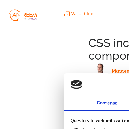
Vai al blog
CSS inc
compon
Massim
23 Nov
MANIFESTO
Development
Consenso
Questo sito web utilizza i c
PERSONE